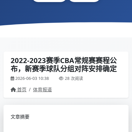
2022-2023赛季CBA常规赛赛程公
布，新赛季球队分组对阵安排确定
2026-06-03 10:38
28 次阅读
首页
/
体育报道
文章摘要