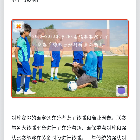
对阵安排的确定还充分考虑了转播和商业因素。联赛
与各大转播平台进行了充分沟通，确保重点对阵和强
队比赛能够在黄金时段进行转播。一些传统的强队对