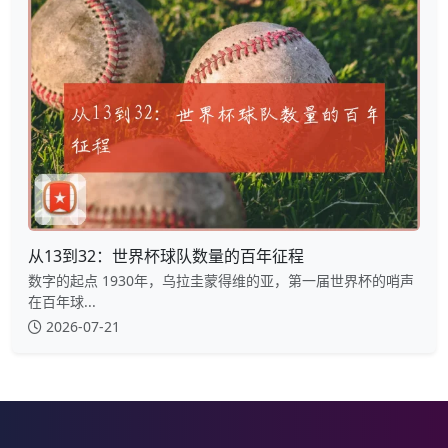
从13到32：世界杯球队数量的百年征程
数字的起点 1930年，乌拉圭蒙得维的亚，第一届世界杯的哨声
在百年球...
2026-07-21