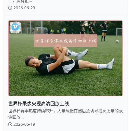
上，没有朝...
2026-06-23
世界杯录像央视高清回放上线
世界杯赛事热度持续攀升，大量球迷在赛后急切寻找高质量的录
像回放...
2026-06-19