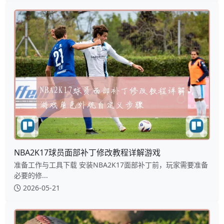
NBA2K17球员面部补丁修改教程详解游戏
准备工作与工具下载 安装NBA2K17面部补丁前，玩家需要准备
必要的修...
2026-05-21