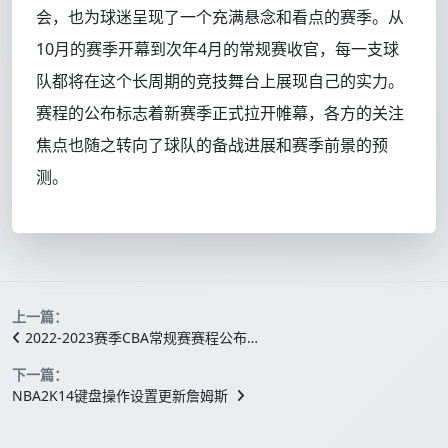
会，也为球迷呈现了一个充满悬念和看点的赛季。从
10月的赛季开幕到次年4月的常规赛收官，每一支球
队都将在这个长周期的竞技舞台上展现自己的实力。
赛程的公布标志着新赛季正式拉开帷幕，各方的关注
焦点也随之转向了球队的备战进展和赛季前景的预
测。
上一篇：
2022-2023赛季CBA常规赛赛程公布…
下一篇：
NBA2K14键盘操作设置更新詹姆斯