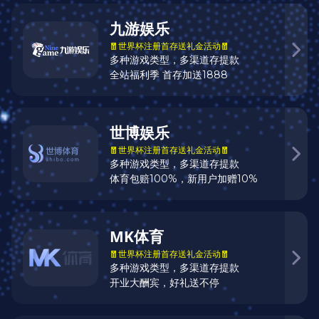
关于J9集团
J9集团是专注于体育赛事直播与互动体验的创新平台，致力于为
全球用户带来高速、安全与多样化的观赛服务体验，覆盖多语
种、多终端、多场景。