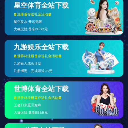
平台技术与服务能力
平台构建了一套高可用的全终端直播服务架构，集成智能风
控、秒级加载、多节点加速等核心技术，确保不同区域用户
都能流畅体验体育赛事。 同时，J9集团提供全天候客服支
持与数据同步，致力于打造值得信赖的观赛首选平台。