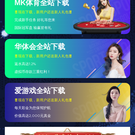
五大核心功能 · 场景整
合
从赛事直播到多端互动，构建J9集团生态闭环
体育赛事直播
同步覆盖全球重要赛事，配备高清信号源与
多语言解说选项。用户可通过九游会j9官网
平台轻松找到关注比赛，实现多屏同步观