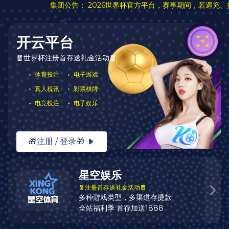
注册入口
J9集团
APP与网页版入口｜畅
享全球体育赛事与数据服务
欢迎访问
J9集团
，提供全面覆盖足球、篮球、电
竞等项目的赛事资讯与数据内容， 支持
APP下载
与
网页使用
，每日同步更新千场比赛，聚焦热门
体育内容， 助您轻松获取赛事动态，掌握比赛
节奏。
手机App
网页版